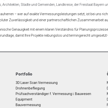
, Architekten, Städte und Gemeinden, Landkreise, der Freistaat Bayern 
auherren – wer auf exakte Vermessungsleistungen setzt, ist bei uns rich
soluter Zuverlässigkeit und einer partnerschaftlichen Zusammenarbeit 
chnische Genauigkeit mit einem klaren Verständnis für Planungsprozess
 Grundlage, damit Ihre Projekte reibungslos und termingerecht umgesetz
Portfolio
3D Laser Scan Vermessung
Drohnenbefliegung
Prüfsachverständiger f. Vermessung i. Bauwesen
Equipment
Bauvermessung